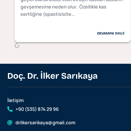
gevşemesine neden olur. Özellikle kas
sertliğine (spastisisite…
DEVAMINI OKU
Doç. Dr. İlker Sarıkaya
İletişim
+90 (535) 874 29 96
drilkersarikaya@gmail.com