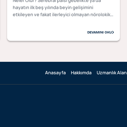
Neler Olur? Serebral palsi gebelikte ya da
hayatın ilk beş yılında beyin gelişimini
etkileyen ve fakat ilerleyici olmayan nörolokik…
DEVAMINI OKU
Anasayfa
Hakkımda
Uzmanlık Alanl