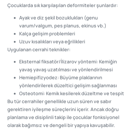
Çocuklarda sık karşılaşılan deformiteler şunlardır:
Ayak ve diz şekil bozuklukları (genu
varum/valgum, pes planus, ekinus vb.)
Kalça gelişim problemleri
Uzuv kısalıkları veya eğrilikleri
Uygulanan cerrahi teknikler:
Eksternal fiksatör/İlizarov yöntemi: Kemiğin
yavaş yavaş uzatılması ve yönlendirilmesi
Hemiepifizyodez: Büyüme plaklarının
yönlendirilerek düzeltici gelişim sağlanması
Osteotomi: Kemik kesilerek düzeltme ve tespit
Bu tür cerrahiler genellikle uzun süren ve sabır
gerektiren iyileşme süreçlerini içerir. Ancak doğru
planlama ve disiplinli takip ile çocuklar fonksiyonel
olarak bağımsız ve dengeli bir yapıya kavuşabilir.